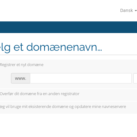
Dansk
lg et domænenavn…
Registrer et nyt domæne
www.
Overfør dit domæne fra en anden registrator
Jeg vil bruge mit eksisterende domæne og opdatere mine navneservere