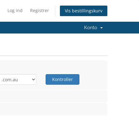
Log ind
Registrer
Vis bestillingskurv
Konto
Kontroller