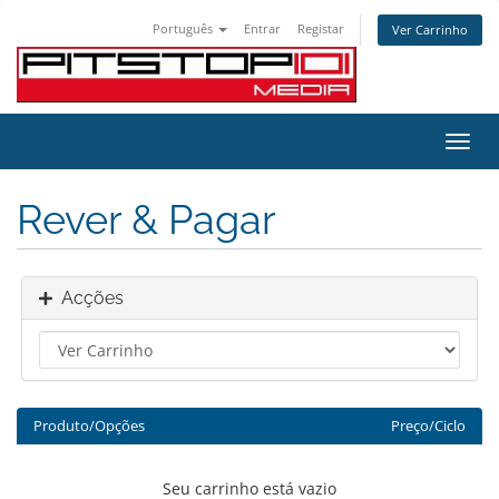
Português
Entrar
Registar
Ver Carrinho
Alter
nave
Rever & Pagar
Acções
Produto/Opções
Preço/Ciclo
Seu carrinho está vazio