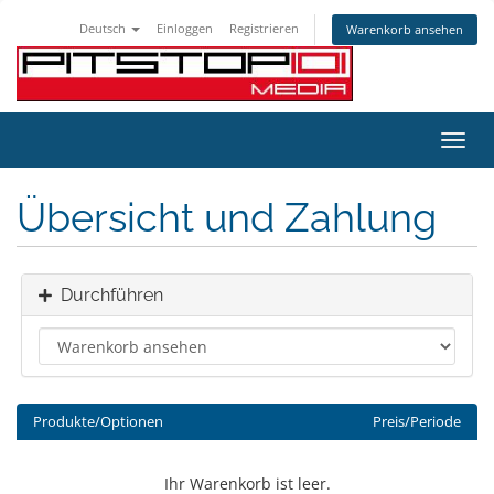
Deutsch
Einloggen
Registrieren
Warenkorb ansehen
Navig
ein-/
Übersicht und Zahlung
Durchführen
Produkte/Optionen
Preis/Periode
Ihr Warenkorb ist leer.