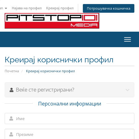
an
Најава на профил
Креирај профил
Потрошувачка кошничка
Вклу
ја
нави
Креирај кориснички профил
Почетна
Креирај кориснички профил
Веќе сте регистрирани?
Персонални информации